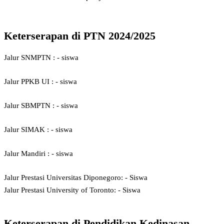
Kelulusan kelas XII tahun 2022
1009px
Keterserapan di PTN 2024/2025
Jalur SNMPTN : - siswa
SNMPTN
389px
Jalur PPKB UI : - siswa
PPKB UI
09px
Jalur SBMPTN : - siswa
SBMPTN
09px
Jalur SIMAK : - siswa
SIMAK
09px
Jalur Mandiri : - siswa
MANDIRI
09px
Jalur Prestasi Universitas Diponegoro: - Siswa
japres undip
09px
Jalur Prestasi University of Toronto: - Siswa
japres undip
09px
Keterserapan di Pendidikan Kedinasan