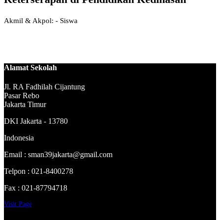
Akmil & Akpol: - Siswa
akmil
09px
Alamat Sekolah
Jl. RA Fadhilah Cijantung
Pasar Rebo
Jakarta Timur
DKI Jakarta - 13780
Indonesia
Email : sman39jakarta@gmail.com
Telpon : 021-8400278
Fax : 021-87794718
Visit Page