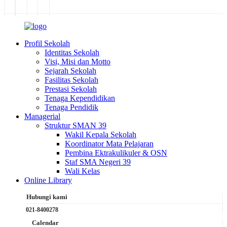
Profil Sekolah
Identitas Sekolah
Visi, Misi dan Motto
Sejarah Sekolah
Fasilitas Sekolah
Prestasi Sekolah
Tenaga Kependidikan
Tenaga Pendidik
Managerial
Struktur SMAN 39
Wakil Kepala Sekolah
Koordinator Mata Pelajaran
Pembina Ektrakulikuler & OSN
Staf SMA Negeri 39
Wali Kelas
Online Library
Hubungi kami
021-8400278
Calendar