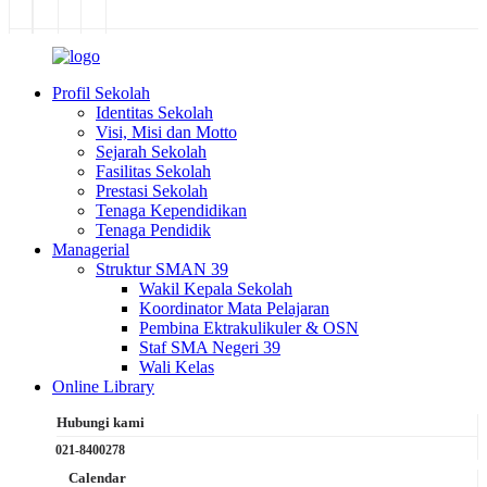
Profil Sekolah
Identitas Sekolah
Visi, Misi dan Motto
Sejarah Sekolah
Fasilitas Sekolah
Prestasi Sekolah
Tenaga Kependidikan
Tenaga Pendidik
Managerial
Struktur SMAN 39
Wakil Kepala Sekolah
Koordinator Mata Pelajaran
Pembina Ektrakulikuler & OSN
Staf SMA Negeri 39
Wali Kelas
Online Library
Hubungi kami
021-8400278
Calendar