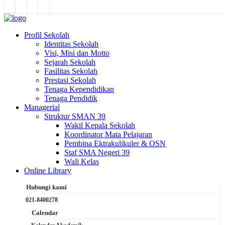
Profil Sekolah
Identitas Sekolah
Visi, Misi dan Motto
Sejarah Sekolah
Fasilitas Sekolah
Prestasi Sekolah
Tenaga Kependidikan
Tenaga Pendidik
Managerial
Struktur SMAN 39
Wakil Kepala Sekolah
Koordinator Mata Pelajaran
Pembina Ektrakulikuler & OSN
Staf SMA Negeri 39
Wali Kelas
Online Library
Hubungi kami
021-8400278
Calendar