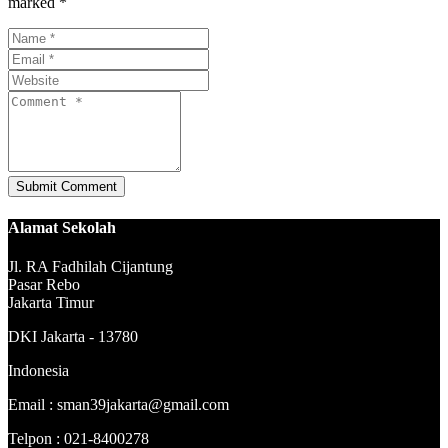
marked *
Alamat Sekolah
Jl. RA Fadhilah Cijantung
Pasar Rebo
Jakarta Timur
DKI Jakarta - 13780
Indonesia
Email : sman39jakarta@gmail.com
Telpon : 021-8400278