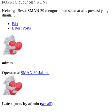
POPKI Cibubur oleh KONI
Keluarga Besar SMAN 39 mengucapkan selamat atas prestasi yang
diraih…
The
Bio
following
Latest Posts
two
tabs
change
content
below.
admin
Operator
at
SMAN 39 Jakarta
Latest posts by admin
(
see all
)