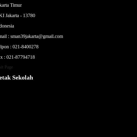
karta Timur
I Jakarta - 13780
donesia
ail : sman39jakarta@gmail.com
lpon : 021-8400278
x : 021-87794718
sit Page
etak Sekolah