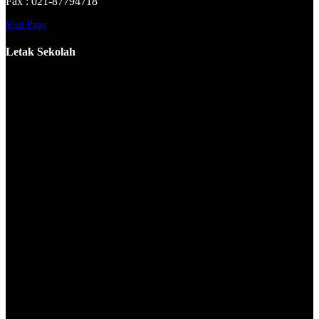
Fax : 021-87794718
Visit Page
Letak Sekolah