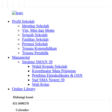
Profil Sekolah
Identitas Sekolah
Visi, Misi dan Motto
Sejarah Sekolah
Fasilitas Sekolah
Prestasi Sekolah
Tenaga Kependidikan
Tenaga Pendidik
Managerial
Struktur SMAN 39
Wakil Kepala Sekolah
Koordinator Mata Pelajaran
Pembina Ektrakulikuler & OSN
Staf SMA Negeri 39
Wali Kelas
Online Library
Hubungi kami
021-8400278
Calendar