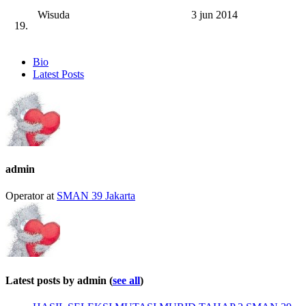
Wisuda
3 jun 2014
19.
The
Bio
following
Latest Posts
two
tabs
change
content
below.
admin
Operator
at
SMAN 39 Jakarta
Latest posts by admin
(
see all
)