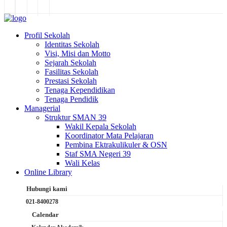
Profil Sekolah
Identitas Sekolah
Visi, Misi dan Motto
Sejarah Sekolah
Fasilitas Sekolah
Prestasi Sekolah
Tenaga Kependidikan
Tenaga Pendidik
Managerial
Struktur SMAN 39
Wakil Kepala Sekolah
Koordinator Mata Pelajaran
Pembina Ektrakulikuler & OSN
Staf SMA Negeri 39
Wali Kelas
Online Library
Hubungi kami
021-8400278
Calendar