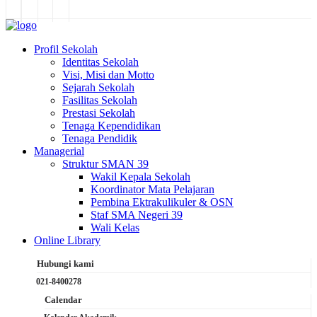
Profil Sekolah
Identitas Sekolah
Visi, Misi dan Motto
Sejarah Sekolah
Fasilitas Sekolah
Prestasi Sekolah
Tenaga Kependidikan
Tenaga Pendidik
Managerial
Struktur SMAN 39
Wakil Kepala Sekolah
Koordinator Mata Pelajaran
Pembina Ektrakulikuler & OSN
Staf SMA Negeri 39
Wali Kelas
Online Library
Hubungi kami
021-8400278
Calendar