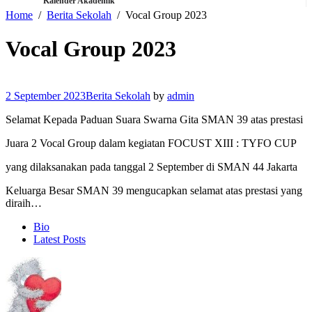
Kalender Akademik
Home
Berita Sekolah
Vocal Group 2023
Vocal Group 2023
2 September 2023
Berita Sekolah
by
admin
Selamat Kepada Paduan Suara Swarna Gita SMAN 39 atas prestasi
Juara 2 Vocal Group dalam kegiatan FOCUST XIII : TYFO CUP
yang dilaksanakan pada tanggal 2 September di SMAN 44 Jakarta
Keluarga Besar SMAN 39 mengucapkan selamat atas prestasi yang
diraih…
The
Bio
following
Latest Posts
two
tabs
change
content
below.