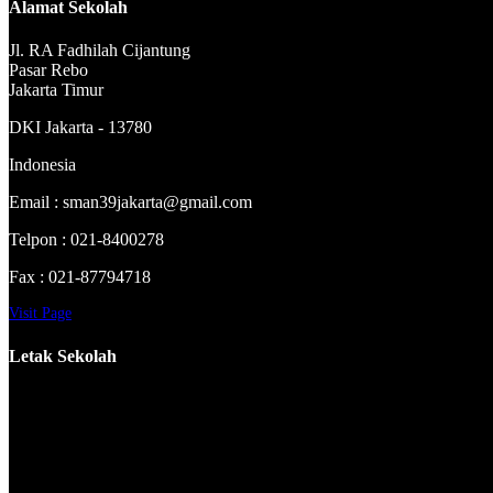
Alamat Sekolah
Jl. RA Fadhilah Cijantung
Pasar Rebo
Jakarta Timur
DKI Jakarta - 13780
Indonesia
Email : sman39jakarta@gmail.com
Telpon : 021-8400278
Fax : 021-87794718
Visit Page
Letak Sekolah