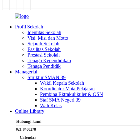
Profil Sekolah
Identitas Sekolah
Visi, Misi dan Motto
Sejarah Sekolah
Fasilitas Sekolah
Prestasi Sekolah
Tenaga Kependidikan
Tenaga Pendidik
Managerial
Struktur SMAN 39
Wakil Kepala Sekolah
Koordinator Mata Pelajaran
Pembina Ektrakulikuler & OSN
Staf SMA Negeri 39
Wali Kelas
Online Library
Hubungi kami
021-8400278
Calendar