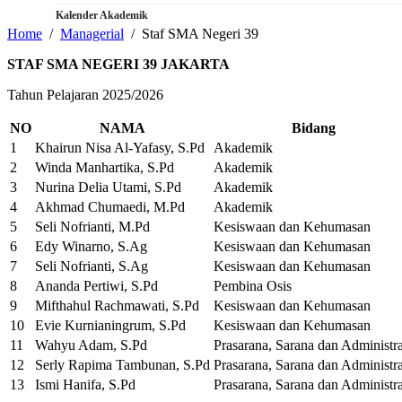
Kalender Akademik
Home
Managerial
Staf SMA Negeri 39
STAF SMA NEGERI 39 JAKARTA
Tahun Pelajaran 2025/2026
NO
NAMA
Bidang
1
Khairun Nisa Al-Yafasy, S.Pd
Akademik
2
Winda Manhartika, S.Pd
Akademik
3
Nurina Delia Utami, S.Pd
Akademik
4
Akhmad Chumaedi, M.Pd
Akademik
5
Seli Nofrianti, M.Pd
Kesiswaan dan Kehumasan
6
Edy Winarno, S.Ag
Kesiswaan dan Kehumasan
7
Seli Nofrianti, S.Ag
Kesiswaan dan Kehumasan
8
Ananda Pertiwi, S.Pd
Pembina Osis
9
Mifthahul Rachmawati, S.Pd
Kesiswaan dan Kehumasan
10
Evie Kurnianingrum, S.Pd
Kesiswaan dan Kehumasan
11
Wahyu Adam, S.Pd
Prasarana, Sarana dan Administra
12
Serly Rapima Tambunan, S.Pd
Prasarana, Sarana dan Administra
13
Ismi Hanifa, S.Pd
Prasarana, Sarana dan Administra