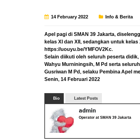
14 February 2022
Info & Berita
Apel pagi di SMAN 39 Jakarta, diselen
kelas XI dan XII, sedangkan untuk kelas
https://uouyu.be/YMFOV2Kc.
Selain diikuti oleh seluruh peserta didik,
Wahyu Murniningsih, M Pd serta seluru
Gusriwan M Pd, selaku Pembina Apel men
Senin, 14 Februari 2022
Bio
Latest Posts
admin
Operator
at
SMAN 39 Jakarta