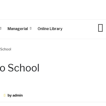
Managerial
Online Library
 School
To School
by
admin