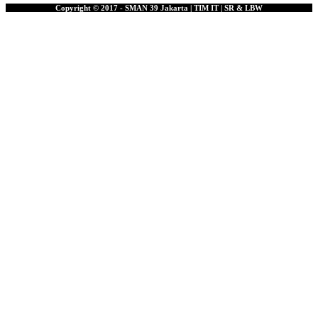
Copyright © 2017 - SMAN 39 Jakarta | TIM IT | SR & LBW