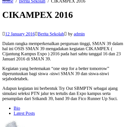
Home
Berita Sekolah
CIKAMPEX 2016
CIKAMPEX 2016
12 January 2016
Berita Sekolah
by
admin
Dalam rangka memperkenalkan perguruan tinggi, SMAN 39 dalam
hal ini OSIS SMAN 39 mengadakan kegiatan CIKAMPEX (
Cijantung Kampus Expo ) 2016 pada hari sabtu tanggal 16 dan 23
Januari 2016 di SMAN 39.
Kegiatan yang bertemakan “one step for a better tomorrow”
diperuntuukan bagi siswa -siswi SMAN 39 dan siswa-siswi
sejabodetabek.
Adapun kegiatan ini berbentuk Try Out SBMPTN sebagai ajang
simulasi seleksi PTN jalur tes tertulis dan Expo kampus serta
penampilan dari Srikandi 39, band 39 dan Fico Runner Up Suci.
The
Bio
following
Latest Posts
two
tabs