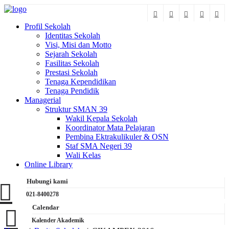
Profil Sekolah
Identitas Sekolah
Visi, Misi dan Motto
Sejarah Sekolah
Fasilitas Sekolah
Prestasi Sekolah
Tenaga Kependidikan
Tenaga Pendidik
Managerial
Struktur SMAN 39
Wakil Kepala Sekolah
Koordinator Mata Pelajaran
Pembina Ektrakulikuler & OSN
Staf SMA Negeri 39
Wali Kelas
Online Library
Hubungi kami
021-8400278
Calendar
Kalender Akademik