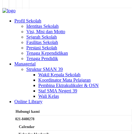
Profil Sekolah
Identitas Sekolah
Visi, Misi dan Motto
Sejarah Sekolah
Fasilitas Sekolah
Prestasi Sekolah
Tenaga Kependidikan
Tenaga Pendidik
Managerial
Struktur SMAN 39
Wakil Kepala Sekolah
Koordinator Mata Pelajaran
Pembina Ektrakulikuler & OSN
Staf SMA Negeri 39
Wali Kelas
Online Library
Hubungi kami
021-8400278
Calendar