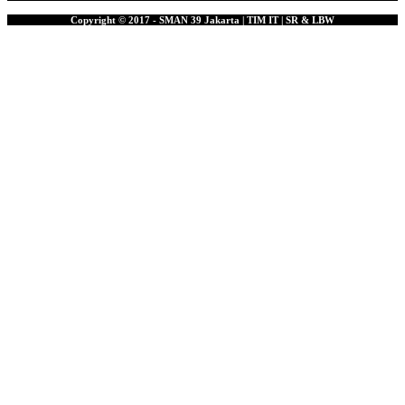
Copyright © 2017 - SMAN 39 Jakarta | TIM IT | SR & LBW