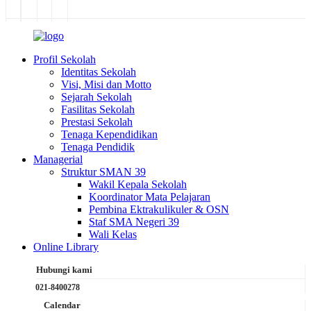
Profil Sekolah
Identitas Sekolah
Visi, Misi dan Motto
Sejarah Sekolah
Fasilitas Sekolah
Prestasi Sekolah
Tenaga Kependidikan
Tenaga Pendidik
Managerial
Struktur SMAN 39
Wakil Kepala Sekolah
Koordinator Mata Pelajaran
Pembina Ektrakulikuler & OSN
Staf SMA Negeri 39
Wali Kelas
Online Library
Hubungi kami
021-8400278
Calendar