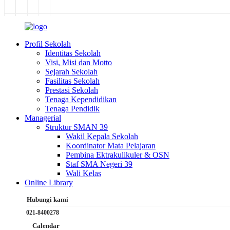
Profil Sekolah
Identitas Sekolah
Visi, Misi dan Motto
Sejarah Sekolah
Fasilitas Sekolah
Prestasi Sekolah
Tenaga Kependidikan
Tenaga Pendidik
Managerial
Struktur SMAN 39
Wakil Kepala Sekolah
Koordinator Mata Pelajaran
Pembina Ektrakulikuler & OSN
Staf SMA Negeri 39
Wali Kelas
Online Library
Hubungi kami
021-8400278
Calendar