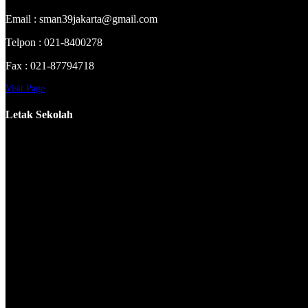
Email : sman39jakarta@gmail.com
Telpon : 021-8400278
Fax : 021-87794718
Visit Page
Letak Sekolah