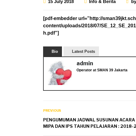
15 July 2018
Info & Berita
b
[pdf-embedder url=”http://sman39jkt.sch
content/uploads/2018/07/SE_12_SE_20
h.pdf”]
Bio
Latest Posts
admin
Operator
at
SMAN 39 Jakarta
PREVIOUS
PENGUMUMAN JADWAL SUSUNAN ACARA 
MIPA DAN IPS TAHUN PELAJARAN : 2018-