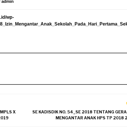
y
admin
.id/wp-
18_Izin_Mengantar_Anak_Sekolah_Pada_Hari_Pertama_Se
MPLS X
SE KADISDIK NO. 54_SE 2018 TENTANG GER
2019
MENGANTAR ANAK HPS TP 2018 