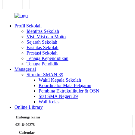
Profil Sekolah
Identitas Sekolah
Visi, Misi dan Motto
Sejarah Sekolah
Fasilitas Sekolah
Prestasi Sekolah
Tenaga Kependidikan
Tenaga Pendidik
Managerial
Struktur SMAN 39
Wakil Kepala Sekolah
Koordinator Mata Pelajaran
Pembina Ektrakulikuler & OSN
Staf SMA Negeri 39
Wali Kelas
Online Library
Hubungi kami
021-8400278
Calendar