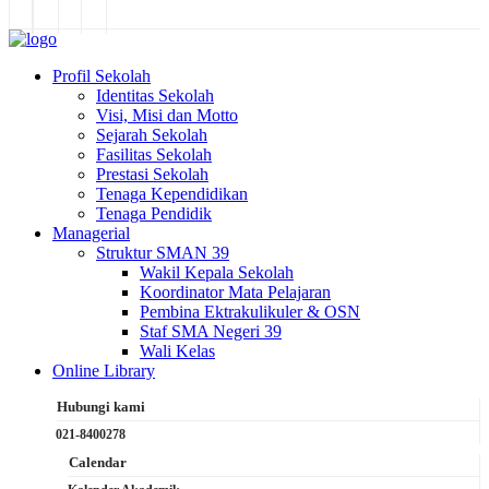
Profil Sekolah
Identitas Sekolah
Visi, Misi dan Motto
Sejarah Sekolah
Fasilitas Sekolah
Prestasi Sekolah
Tenaga Kependidikan
Tenaga Pendidik
Managerial
Struktur SMAN 39
Wakil Kepala Sekolah
Koordinator Mata Pelajaran
Pembina Ektrakulikuler & OSN
Staf SMA Negeri 39
Wali Kelas
Online Library
Hubungi kami
021-8400278
Calendar