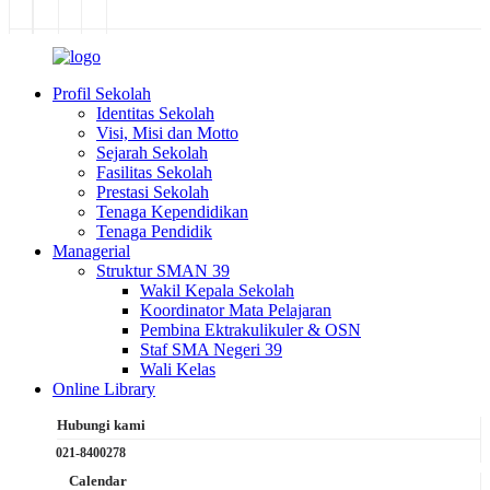
Profil Sekolah
Identitas Sekolah
Visi, Misi dan Motto
Sejarah Sekolah
Fasilitas Sekolah
Prestasi Sekolah
Tenaga Kependidikan
Tenaga Pendidik
Managerial
Struktur SMAN 39
Wakil Kepala Sekolah
Koordinator Mata Pelajaran
Pembina Ektrakulikuler & OSN
Staf SMA Negeri 39
Wali Kelas
Online Library
Hubungi kami
021-8400278
Calendar