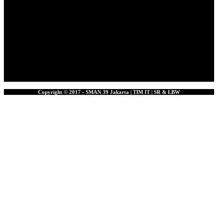
Copyright © 2017 - SMAN 39 Jakarta | TIM IT | SR & LBW