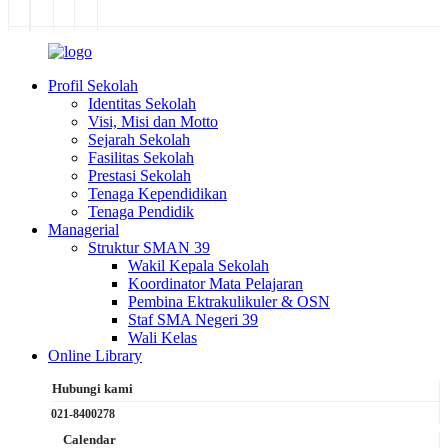
Profil Sekolah
Identitas Sekolah
Visi, Misi dan Motto
Sejarah Sekolah
Fasilitas Sekolah
Prestasi Sekolah
Tenaga Kependidikan
Tenaga Pendidik
Managerial
Struktur SMAN 39
Wakil Kepala Sekolah
Koordinator Mata Pelajaran
Pembina Ektrakulikuler & OSN
Staf SMA Negeri 39
Wali Kelas
Online Library
Hubungi kami
021-8400278
Calendar