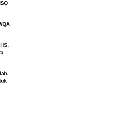
 ISO
 WQA
 HS,
ta
lah.
tuk