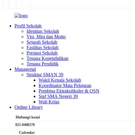
Profil Sekolah
Identitas Sekolah
Visi, Misi dan Motto
Sejarah Sekolah
Fasilitas Sekolah
Prestasi Sekolah
Tenaga Kependidikan
Tenaga Pendidik
Managerial
Struktur SMAN 39
Wakil Kepala Sekolah
Koordinator Mata Pelajaran
Pembina Ektrakulikuler & OSN
Staf SMA Negeri 39
Wali Kelas
Online Library
Hubungi kami
021-8400278
Calendar