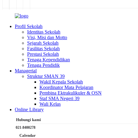
Profil Sekolah
Identitas Sekolah
Visi, Misi dan Motto
Sejarah Sekolah
Fasilitas Sekolah
Prestasi Sekolah
Tenaga Kependidikan
Tenaga Pendidik
Managerial
Struktur SMAN 39
Wakil Kepala Sekolah
Koordinator Mata Pelajaran
Pembina Ektrakulikuler & OSN
Staf SMA Negeri 39
Wali Kelas
Online Library
Hubungi kami
021-8400278
Calendar