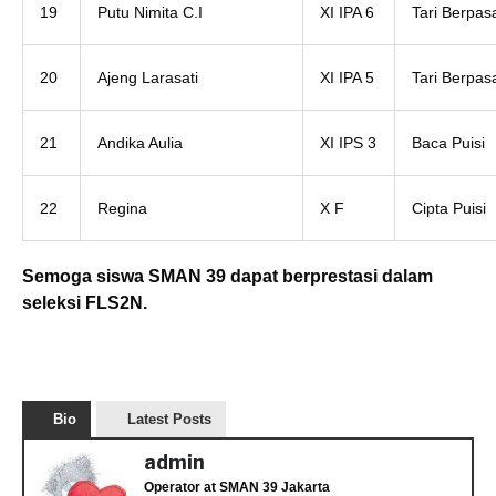
19
Putu Nimita C.I
XI IPA 6
Tari Berpa
20
Ajeng Larasati
XI IPA 5
Tari Berpa
21
Andika Aulia
XI IPS 3
Baca Puisi
22
Regina
X F
Cipta Puisi
Semoga siswa SMAN 39 dapat berprestasi dalam
seleksi FLS2N.
Bio
Latest Posts
admin
Operator
at
SMAN 39 Jakarta