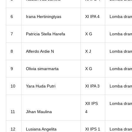
6
Irana Hertiningtyas
XI IPA 4
Lomba dra
7
Patricia Stella Harefa
X G
Lomba dra
8
Alferdo Ardie N
X J
Lomba dra
9
Olivia simarmarta
X G
Lomba dra
10
Yara Huda Putri
XI IPA 3
Lomba dra
XII IPS
Lomba dra
11
Jihan Maulina
4
12
Lusiana Angelita
XI IPS 1
Lomba dra