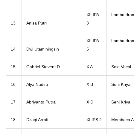
XII IPA
Lomba dra
13
Anisa Putri
3
XII IPA
Lomba dra
14
Dwi Utaminingsih
5
15
Gabriel Stevent D
X A
Solo Vocal
16
Alya Nadira
X B
Seni Kriya
17
Abriyanto Putra
X D
Seni Kriya
18
Dzaqi Arrafi
XI IPS 2
Membaca Al