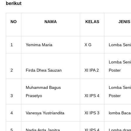
berikut
NO
NAMA
KELAS
JENI
1
Yemima Maria
X G
Lomba Seni
Lomba Seni
2
Firda Dhea Sauzan
XI IPA 2
Poster
Muhammad Bagus
Lomba Seni
3
Prasetyo
XI IPS 4
Poster
4
Vanesya Yustriandita
XI IPS 3
lomba Baca 
5
Nadia Arda Janitra
XI IPS 4
Lomba dra