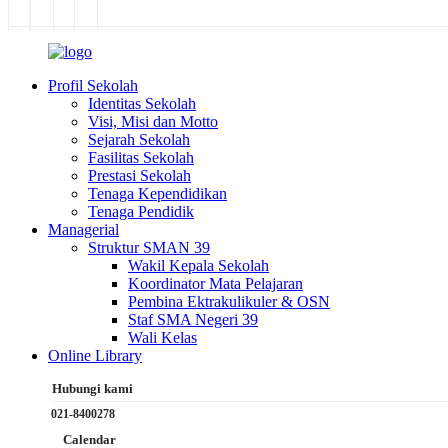
Profil Sekolah
Identitas Sekolah
Visi, Misi dan Motto
Sejarah Sekolah
Fasilitas Sekolah
Prestasi Sekolah
Tenaga Kependidikan
Tenaga Pendidik
Managerial
Struktur SMAN 39
Wakil Kepala Sekolah
Koordinator Mata Pelajaran
Pembina Ektrakulikuler & OSN
Staf SMA Negeri 39
Wali Kelas
Online Library
Hubungi kami
021-8400278
Calendar