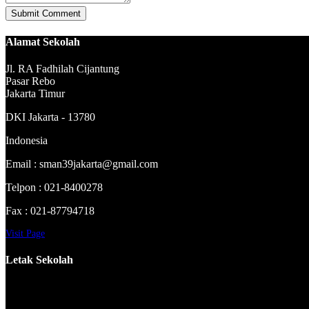
Alamat Sekolah
Jl. RA Fadhilah Cijantung
Pasar Rebo
Jakarta Timur
DKI Jakarta - 13780
Indonesia
Email : sman39jakarta@gmail.com
Telpon : 021-8400278
Fax : 021-87794718
Visit Page
Letak Sekolah