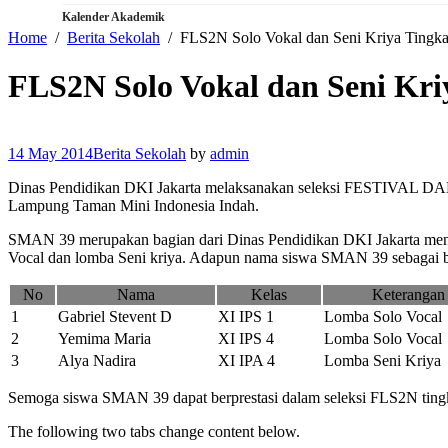
Kalender Akademik
Home
Berita Sekolah
FLS2N Solo Vokal dan Seni Kriya Tingkat
FLS2N Solo Vokal dan Seni Kriy
14 May 2014
Berita Sekolah
by
admin
Dinas Pendidikan DKI Jakarta melaksanakan seleksi FESTIVAL DA
Lampung Taman Mini Indonesia Indah.
SMAN 39 merupakan bagian dari Dinas Pendidikan DKI Jakarta mengir
Vocal dan lomba Seni kriya. Adapun nama siswa SMAN 39 sebagai b
No
Nama
Kelas
Keterangan
1
Gabriel Stevent D
XI IPS 1
Lomba Solo Vocal
2
Yemima Maria
XI IPS 4
Lomba Solo Vocal
3
Alya Nadira
XI IPA 4
Lomba Seni Kriya
Semoga siswa SMAN 39 dapat berprestasi dalam seleksi FLS2N tingk
The following two tabs change content below.