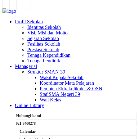
Profil Sekolah
Identitas Sekolah
Visi, Misi dan Motto
Sejarah Sekolah
Fasilitas Sekolah
Prestasi Sekolah
Tenaga Kependidikan
Tenaga Pendidik
Managerial
Struktur SMAN 39
Wakil Kepala Sekolah
Koordinator Mata Pelajaran
Pembina Ektrakulikuler & OSN
Staf SMA Negeri 39
Wali Kelas
Online Library
Hubungi kami
021-8400278
Calendar