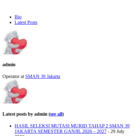
The
Bio
following
Latest Posts
two
tabs
change
content
below.
admin
Operator
at
SMAN 39 Jakarta
Latest posts by admin
(
see all
)
HASIL SELEKSI MUTASI MURID TAHAP 2 SMAN 39
JAKARTA SEMESTER GANJIL 2026 – 2027
- 29 July