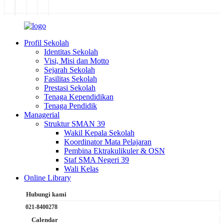
Profil Sekolah
Identitas Sekolah
Visi, Misi dan Motto
Sejarah Sekolah
Fasilitas Sekolah
Prestasi Sekolah
Tenaga Kependidikan
Tenaga Pendidik
Managerial
Struktur SMAN 39
Wakil Kepala Sekolah
Koordinator Mata Pelajaran
Pembina Ektrakulikuler & OSN
Staf SMA Negeri 39
Wali Kelas
Online Library
Hubungi kami
021-8400278
Calendar