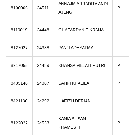
ANNAJM ARRADITA ANDI
8106006
24511
P
AJENG
8119019
24448
GHAFARDAN FIKRANA
L
8127027
24338
PANJI ADHYATMA
L
8217055
24489
KHANSA MELATI PUTRI
P
8433148
24307
SAHFI KHALILA
P
8421136
24292
HAFIZH DERIAN
L
KANIA SUSAN
8122022
24533
P
PRAMESTI