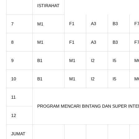
ISTIRAHAT
F1
A3
B3
F
7
M1
8
M1
F1
A3
B3
F
9
B1
M1
I2
I5
M
10
B1
M1
I2
I5
M
11
PROGRAM MENCARI BINTANG DAN SUPER INTE
12
JUMAT