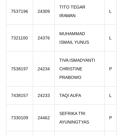
TITO TEGAR
7537196
24309
L
IRAWAN
MUHAMMAD
7321100
24376
L
ISMAIL YUNUS
TIVA ISMADYANTI
7538197
24234
CHRISTINE
P
PRABOWO
7438157
24233
TAQI AUFA
L
SEFRIKA TRI
7330109
24462
P
AYUNINGTYAS