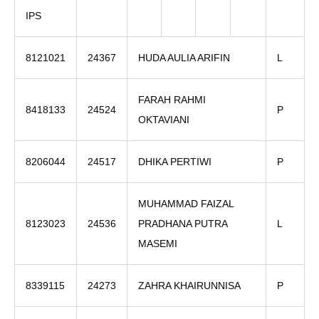
IPS
8121021
24367
HUDA AULIA ARIFIN
L
FARAH RAHMI
8418133
24524
P
OKTAVIANI
8206044
24517
DHIKA PERTIWI
P
MUHAMMAD FAIZAL
8123023
24536
PRADHANA PUTRA
L
MASEMI
8339115
24273
ZAHRA KHAIRUNNISA
P