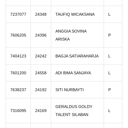
7237077
24348
TAUFIQ WICAKSANA
L
ANGGIA SOVINA
7606205
24396
P
ARISKA
7404123
24242
BAGJA SATIARAHARJA
L
7601200
24558
ADI BIMA SANJAYA
L
7638237
24192
SITI NURBAYTI
P
GERALDUS GOLDY
7316095
24169
L
TALENT SILABAN