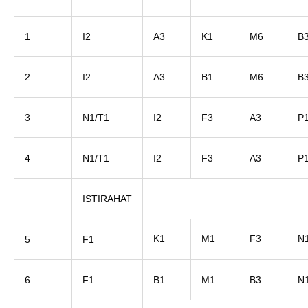
1
I2
A3
K1
M6
B
2
I2
A3
B1
M6
B
3
N1/T1
I2
F3
A3
P
4
N1/T1
I2
F3
A3
P
ISTIRAHAT
K1
M1
F3
N
5
F1
6
F1
B1
M1
B3
N