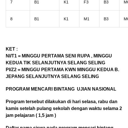
7
B1
K1
F3
B3
M
8
B1
K1
M1
B3
M
KET :
NI/T1 = MINGGU PERTAMA SENI RUPA , MINGGU
KEDUA TIK SELANJUTNYA SELANG SELING
PI/Z2 = MINGGU PERTAMA KWN MINGGU KEDUA B.
JEPANG SELANJUTNYA SELANG SELING
PROGRAM MENCARI BINTANG UJIAN NASIONAL
Program tersebut dilakukan di hari selasa, rabu dan
kamis setelah pulang sekolah dengan waktu selama 2
jam pelajaran ( 1,5 jam )
Daftar nama siswa pada program mencari bintang