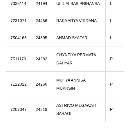
7335114
24194
ULIL ALBAB PRIHANSA
L
7231071
24456
RAKA ARYA VIRDANA
L
7504163
24395
AHMAD SYAFARI
L
CHYNTIYA PERMATA
7511170
24282
P
DAHYAR
MUTYA ANNISA
7122022
24260
P
MUKHSIN
ASTRIVO MEGAWATI
7207047
24319
P
SARAGI