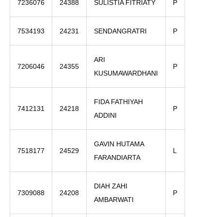
7236076
24388
SULISTIA FITRIATY
P
7534193
24231
SENDANGRATRI
P
ARI
7206046
24355
P
KUSUMAWARDHANI
FIDA FATHIYAH
7412131
24218
P
ADDINI
GAVIN HUTAMA
7518177
24529
L
FARANDIARTA
DIAH ZAHI
7309088
24208
P
AMBARWATI