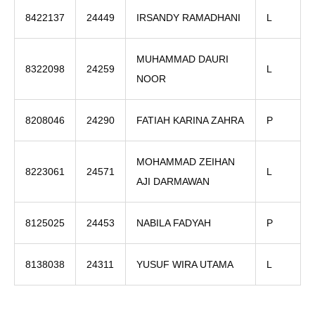
8422137
24449
IRSANDY RAMADHANI
L
MUHAMMAD DAURI
8322098
24259
L
NOOR
8208046
24290
FATIAH KARINA ZAHRA
P
MOHAMMAD ZEIHAN
8223061
24571
L
AJI DARMAWAN
8125025
24453
NABILA FADYAH
P
8138038
24311
YUSUF WIRA UTAMA
L