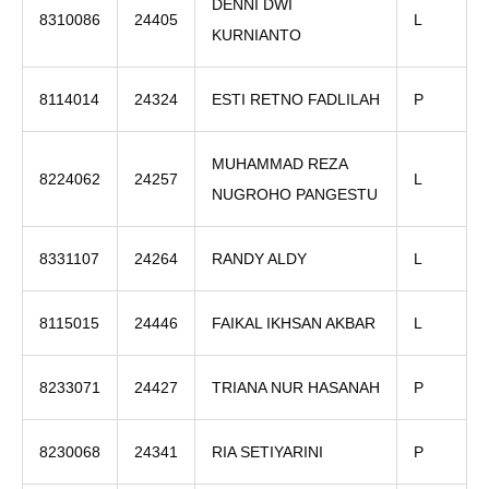
DENNI DWI
8310086
24405
L
KURNIANTO
8114014
24324
ESTI RETNO FADLILAH
P
MUHAMMAD REZA
8224062
24257
L
NUGROHO PANGESTU
8331107
24264
RANDY ALDY
L
8115015
24446
FAIKAL IKHSAN AKBAR
L
8233071
24427
TRIANA NUR HASANAH
P
8230068
24341
RIA SETIYARINI
P