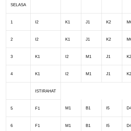
SELASA
1
I2
K1
J1
K2
M
2
I2
K1
J1
K2
M
3
K1
I2
M1
J1
K
4
K1
I2
M1
J1
K
ISTIRAHAT
M1
B1
I5
D
5
F1
6
F1
M1
B1
I5
D