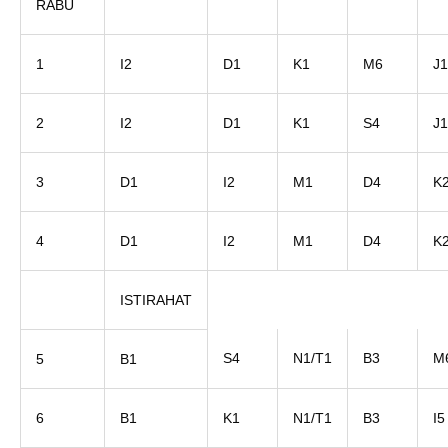
RABU
1
I2
D1
K1
M6
J1
2
I2
D1
K1
S4
J1
3
D1
I2
M1
D4
K
4
D1
I2
M1
D4
K
ISTIRAHAT
S4
N1/T1
B3
M
5
B1
6
B1
K1
N1/T1
B3
I5