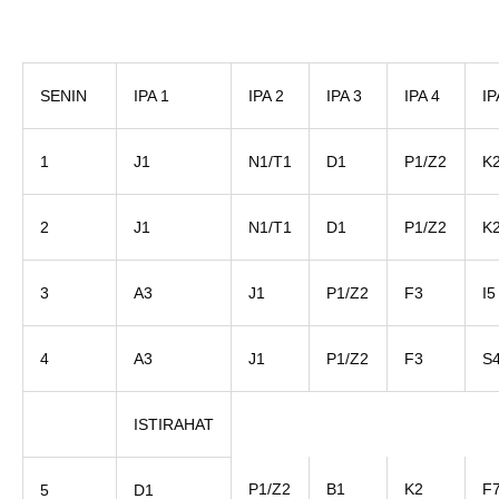
SENIN
IPA 1
IPA 2
IPA 3
IPA 4
IP
1
J1
N1/T1
D1
P1/Z2
K
2
J1
N1/T1
D1
P1/Z2
K
3
A3
J1
P1/Z2
F3
I5
4
A3
J1
P1/Z2
F3
S
ISTIRAHAT
P1/Z2
B1
K2
F
5
D1