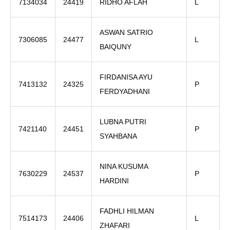
7134034
24419
RIDHO AFLAH
L
ASWAN SATRIO
7306085
24477
L
BAIQUNY
FIRDANISA AYU
7413132
24325
P
FERDYADHANI
LUBNA PUTRI
7421140
24451
P
SYAHBANA
NINA KUSUMA
7630229
24537
P
HARDINI
FADHLI HILMAN
7514173
24406
L
ZHAFARI