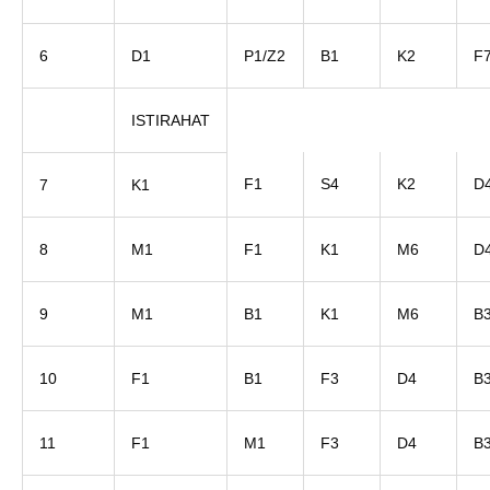
6
D1
P1/Z2
B1
K2
F
ISTIRAHAT
F1
S4
K2
D
7
K1
8
M1
F1
K1
M6
D
9
M1
B1
K1
M6
B
10
F1
B1
F3
D4
B
11
F1
M1
F3
D4
B