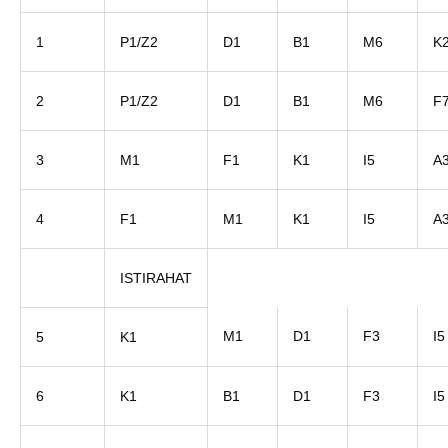
1
P1/Z2
D1
B1
M6
K
2
P1/Z2
D1
B1
M6
F
3
M1
F1
K1
I5
A
4
F1
M1
K1
I5
A
ISTIRAHAT
M1
D1
F3
I5
5
K1
6
K1
B1
D1
F3
I5