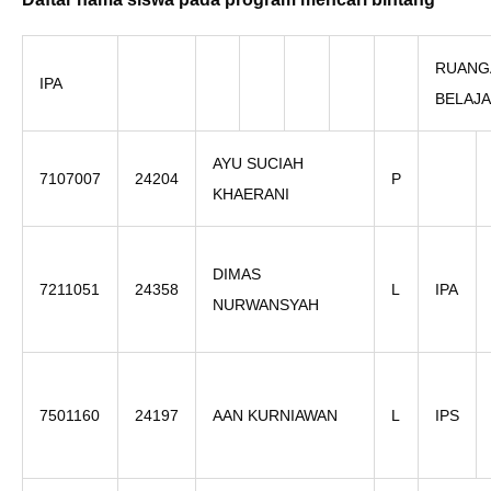
RUANG
IPA
BELAJ
AYU SUCIAH
7107007
24204
P
KHAERANI
DIMAS
7211051
24358
L
IPA
NURWANSYAH
7501160
24197
AAN KURNIAWAN
L
IPS