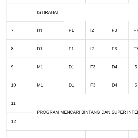
ISTIRAHAT
F1
I2
F3
F
7
D1
8
D1
F1
I2
F3
F
9
M1
D1
F3
D4
I5
10
M1
D1
F3
D4
I5
11
PROGRAM MENCARI BINTANG DAN SUPER INTE
12