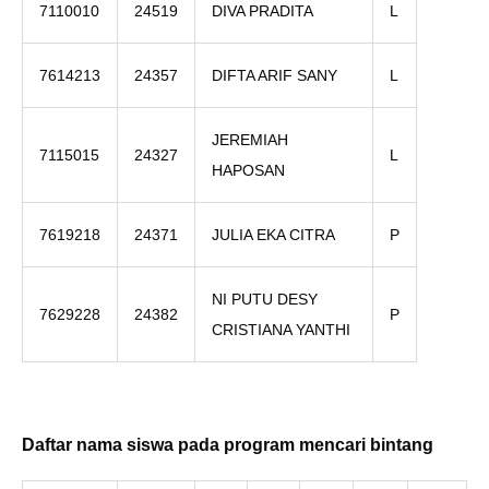
7110010
24519
DIVA PRADITA
L
7614213
24357
DIFTA ARIF SANY
L
JEREMIAH
7115015
24327
L
HAPOSAN
7619218
24371
JULIA EKA CITRA
P
NI PUTU DESY
7629228
24382
P
CRISTIANA YANTHI
Daftar nama siswa pada program mencari bintang