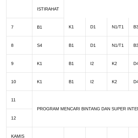
ISTIRAHAT
K1
D1
N1/T1
B
7
B1
8
S4
B1
D1
N1/T1
B
9
K1
B1
I2
K2
D
10
K1
B1
I2
K2
D
11
PROGRAM MENCARI BINTANG DAN SUPER INTE
12
KAMIS