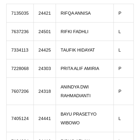
7135035
24421
RIFQA ANNISA
P
7637236
24501
RIFKI FADHLI
L
7334113
24425
TAUFIK HIDAYAT
L
7228068
24303
PRITA ALIF AMIRIA
P
ANINDYA DWI
7607206
24318
P
RAHMADIANTI
BAYU PRASETYO
7405124
24441
L
WIBOWO