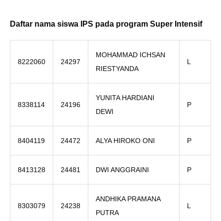
Daftar nama siswa IPS pada program Super Intensif
MOHAMMAD ICHSAN
8222060
24297
L
RIESTYANDA
YUNITA HARDIANI
8338114
24196
P
DEWI
8404119
24472
ALYA HIROKO ONI
P
8413128
24481
DWI ANGGRAINI
P
ANDHIKA PRAMANA
8303079
24238
L
PUTRA