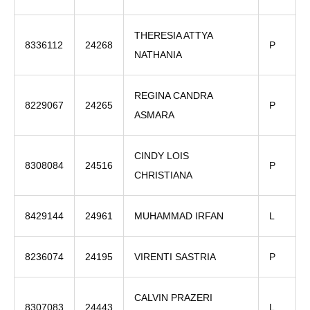
THERESIA ATTYA
8336112
24268
P
NATHANIA
REGINA CANDRA
8229067
24265
P
ASMARA
CINDY LOIS
8308084
24516
P
CHRISTIANA
8429144
24961
MUHAMMAD IRFAN
L
8236074
24195
VIRENTI SASTRIA
P
CALVIN PRAZERI
8307083
24443
L