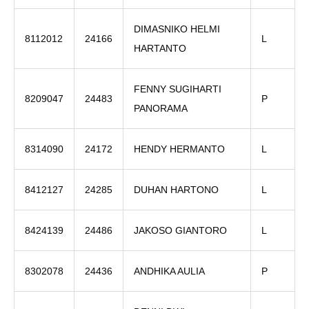
DIMASNIKO HELMI
8112012
24166
L
HARTANTO
FENNY SUGIHARTI
8209047
24483
P
PANORAMA
8314090
24172
HENDY HERMANTO
L
8412127
24285
DUHAN HARTONO
L
8424139
24486
JAKOSO GIANTORO
L
8302078
24436
ANDHIKA AULIA
P