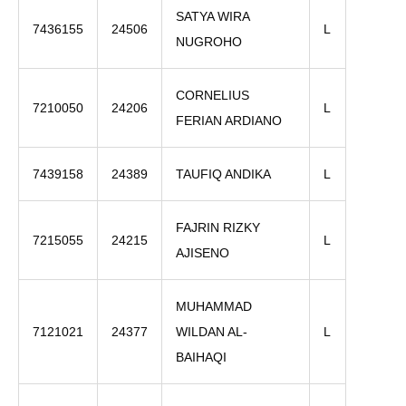
SATYA WIRA
7436155
24506
L
NUGROHO
CORNELIUS
7210050
24206
L
FERIAN ARDIANO
7439158
24389
TAUFIQ ANDIKA
L
FAJRIN RIZKY
7215055
24215
L
AJISENO
MUHAMMAD
7121021
24377
WILDAN AL-
L
BAIHAQI