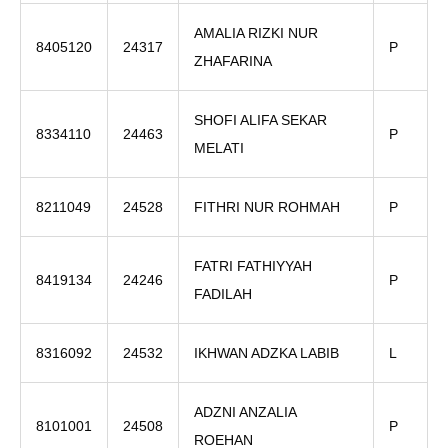
AMALIA RIZKI NUR
8405120
24317
P
ZHAFARINA
SHOFI ALIFA SEKAR
8334110
24463
P
MELATI
8211049
24528
FITHRI NUR ROHMAH
P
FATRI FATHIYYAH
8419134
24246
P
FADILAH
8316092
24532
IKHWAN ADZKA LABIB
L
ADZNI ANZALIA
8101001
24508
P
ROEHAN