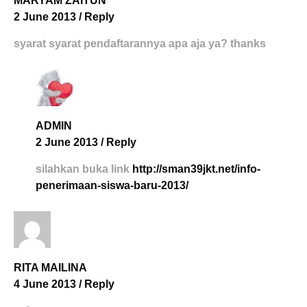
MARYAM ZAITUN
2 June 2013
/
Reply
syarat syarat pendaftarannya apa aja ya? thanks
ADMIN
2 June 2013
/
Reply
silahkan buka link
http://sman39jkt.net/info-
penerimaan-siswa-baru-2013/
RITA MAILINA
4 June 2013
/
Reply