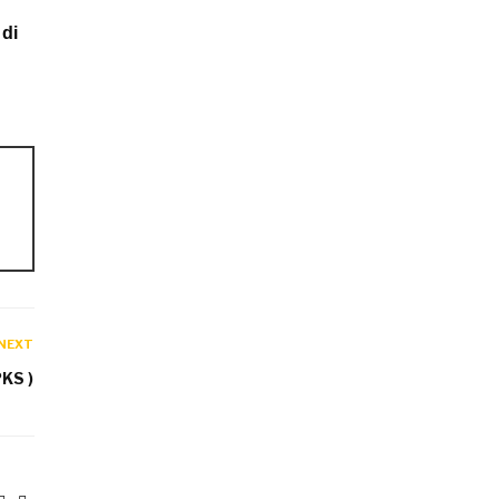
di
NEXT
KS )