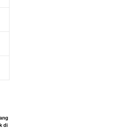
tang
k di