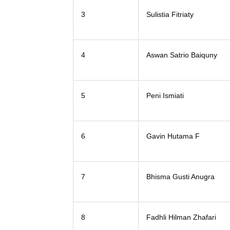
3
Sulistia Fitriaty
4
Aswan Satrio Baiquny
5
Peni Ismiati
6
Gavin Hutama F
7
Bhisma Gusti Anugra
8
Fadhli Hilman Zhafari