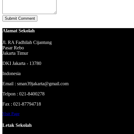
Alamat Sekolah
Jl. RA Fadhilah Cijantung
Pasar Rebo
Jakarta Timur
DKI Jakarta - 13780
Indonesia
Email : sman39jakarta@gmail.com
Telpon : 021-8400278
Fax : 021-87794718
Visit Page
Letak Sekolah