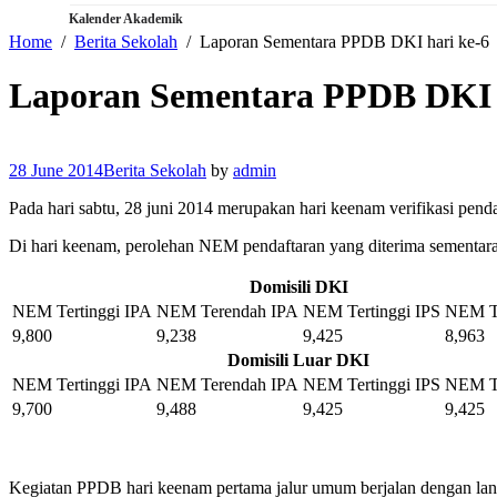
Kalender Akademik
Home
Berita Sekolah
Laporan Sementara PPDB DKI hari ke-6
Laporan Sementara PPDB DKI 
28 June 2014
Berita Sekolah
by
admin
Pada hari sabtu, 28 juni 2014 merupakan hari keenam verifikasi p
Di hari keenam, perolehan NEM pendaftaran yang diterima sementara
Domisili DKI
NEM Tertinggi IPA
NEM Terendah IPA
NEM Tertinggi IPS
NEM T
9,800
9,238
9,425
8,963
Domisili Luar DKI
NEM Tertinggi IPA
NEM Terendah IPA
NEM Tertinggi IPS
NEM T
9,700
9,488
9,425
9,425
Kegiatan PPDB hari keenam pertama jalur umum berjalan dengan la