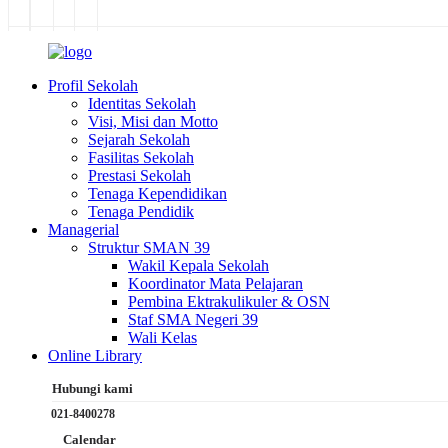
Profil Sekolah
Identitas Sekolah
Visi, Misi dan Motto
Sejarah Sekolah
Fasilitas Sekolah
Prestasi Sekolah
Tenaga Kependidikan
Tenaga Pendidik
Managerial
Struktur SMAN 39
Wakil Kepala Sekolah
Koordinator Mata Pelajaran
Pembina Ektrakulikuler & OSN
Staf SMA Negeri 39
Wali Kelas
Online Library
Hubungi kami
021-8400278
Calendar