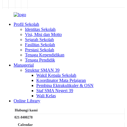
Profil Sekolah
Identitas Sekolah
Visi, Misi dan Motto
Sejarah Sekolah
Fasilitas Sekolah
Prestasi Sekolah
Tenaga Kependidikan
Tenaga Pendidik
Managerial
Struktur SMAN 39
Wakil Kepala Sekolah
Koordinator Mata Pelajaran
Pembina Ektrakulikuler & OSN
Staf SMA Negeri 39
Wali Kelas
Online Library
Hubungi kami
021-8400278
Calendar