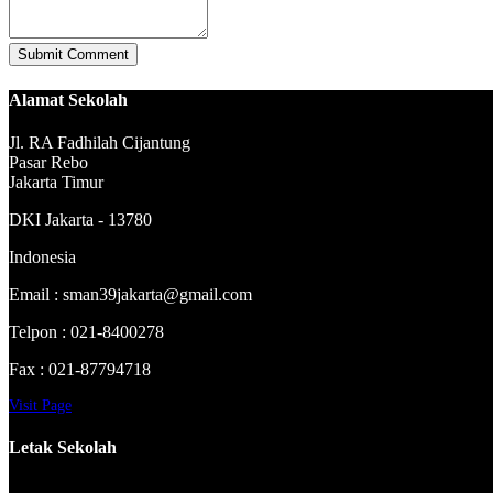
Alamat Sekolah
Jl. RA Fadhilah Cijantung
Pasar Rebo
Jakarta Timur
DKI Jakarta - 13780
Indonesia
Email : sman39jakarta@gmail.com
Telpon : 021-8400278
Fax : 021-87794718
Visit Page
Letak Sekolah