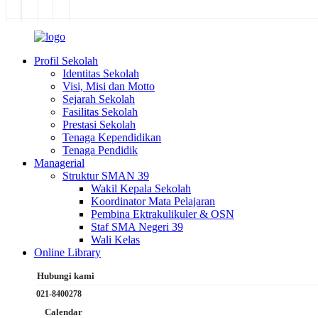
Profil Sekolah
Identitas Sekolah
Visi, Misi dan Motto
Sejarah Sekolah
Fasilitas Sekolah
Prestasi Sekolah
Tenaga Kependidikan
Tenaga Pendidik
Managerial
Struktur SMAN 39
Wakil Kepala Sekolah
Koordinator Mata Pelajaran
Pembina Ektrakulikuler & OSN
Staf SMA Negeri 39
Wali Kelas
Online Library
Hubungi kami
021-8400278
Calendar