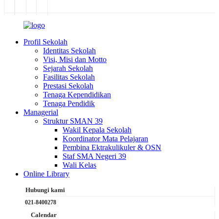
Profil Sekolah
Identitas Sekolah
Visi, Misi dan Motto
Sejarah Sekolah
Fasilitas Sekolah
Prestasi Sekolah
Tenaga Kependidikan
Tenaga Pendidik
Managerial
Struktur SMAN 39
Wakil Kepala Sekolah
Koordinator Mata Pelajaran
Pembina Ektrakulikuler & OSN
Staf SMA Negeri 39
Wali Kelas
Online Library
Hubungi kami
021-8400278
Calendar