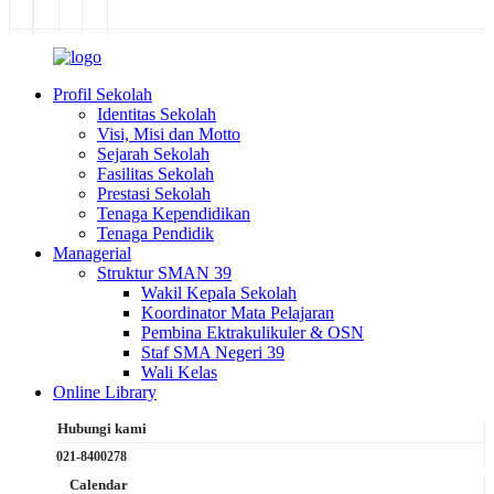
Profil Sekolah
Identitas Sekolah
Visi, Misi dan Motto
Sejarah Sekolah
Fasilitas Sekolah
Prestasi Sekolah
Tenaga Kependidikan
Tenaga Pendidik
Managerial
Struktur SMAN 39
Wakil Kepala Sekolah
Koordinator Mata Pelajaran
Pembina Ektrakulikuler & OSN
Staf SMA Negeri 39
Wali Kelas
Online Library
Hubungi kami
021-8400278
Calendar