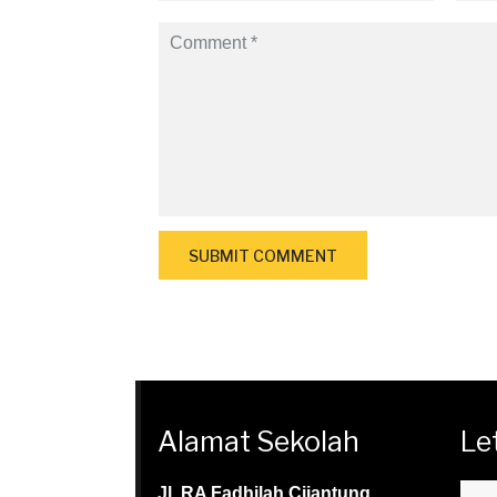
Alamat Sekolah
Le
Jl. RA Fadhilah Cijantung