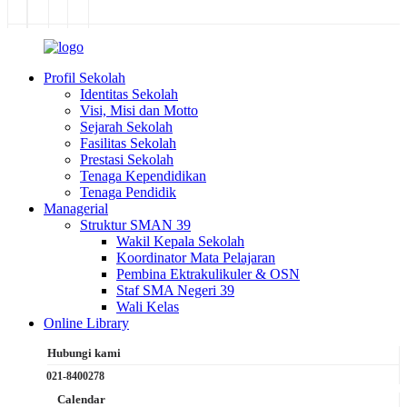
Profil Sekolah
Identitas Sekolah
Visi, Misi dan Motto
Sejarah Sekolah
Fasilitas Sekolah
Prestasi Sekolah
Tenaga Kependidikan
Tenaga Pendidik
Managerial
Struktur SMAN 39
Wakil Kepala Sekolah
Koordinator Mata Pelajaran
Pembina Ektrakulikuler & OSN
Staf SMA Negeri 39
Wali Kelas
Online Library
Hubungi kami
021-8400278
Calendar