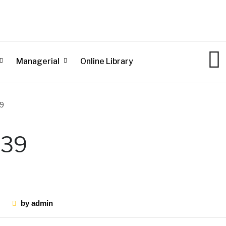
Managerial
Online Library
39
 39
by
admin