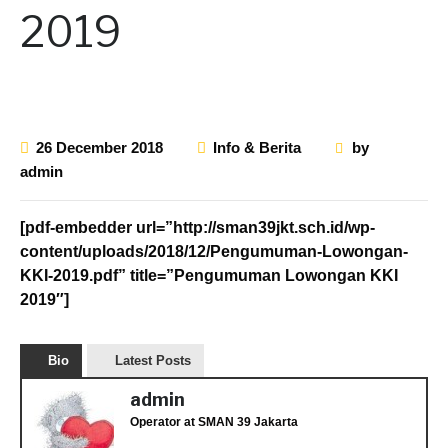
2019
26 December 2018
Info & Berita
by
admin
[pdf-embedder url=”http://sman39jkt.sch.id/wp-
content/uploads/2018/12/Pengumuman-Lowongan-
KKI-2019.pdf” title=”Pengumuman Lowongan KKI
2019″]
Bio
Latest Posts
admin
Operator
at
SMAN 39 Jakarta