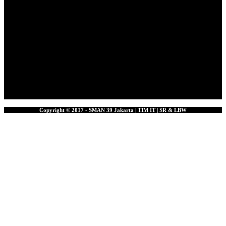
Copyright © 2017 - SMAN 39 Jakarta | TIM IT | SR & LBW