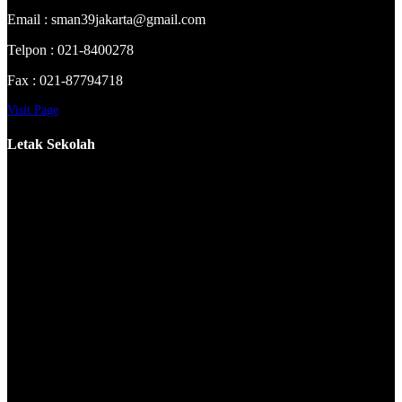
Email : sman39jakarta@gmail.com
Telpon : 021-8400278
Fax : 021-87794718
Visit Page
Letak Sekolah