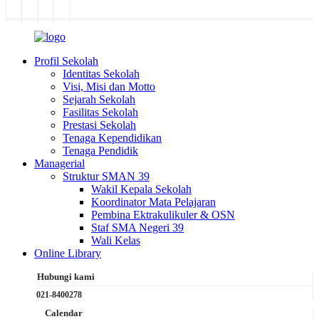
Profil Sekolah
Identitas Sekolah
Visi, Misi dan Motto
Sejarah Sekolah
Fasilitas Sekolah
Prestasi Sekolah
Tenaga Kependidikan
Tenaga Pendidik
Managerial
Struktur SMAN 39
Wakil Kepala Sekolah
Koordinator Mata Pelajaran
Pembina Ektrakulikuler & OSN
Staf SMA Negeri 39
Wali Kelas
Online Library
Hubungi kami
021-8400278
Calendar