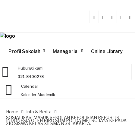
Profil Sekolah
Managerial
Online Library
Hubungi kami
021-8400278
Calendar
Kalender Akademik
Home
Info & Berita
SOSIALISASI MASUK SEKOLAH KEPOLISIAN REPUBLIK
INDONESIA OLEH BIRO SDM POLDA METRO JAYA KEPADA
210 SISWA KELAS XII SMA N 39 JAKARTA.