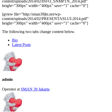
content/uploads/2014/02/INFO_SNMPTN_2014.pdf”
height=”300px” width=”400px” save=”1″ cache=”0″]
[gview file=”http://sman39jkt.net/wp-
content/uploads/2014/02/PRESENTASI-UI-2014.pdf”
height=”300px” width=”400px” save=”1″ cache=”0″]
The following two tabs change content below.
Bio
Latest Posts
admin
Operator
at
SMAN 39 Jakarta