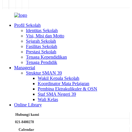
Profil Sekolah
Identitas Sekolah
Visi, Misi dan Motto
Sejarah Sekolah
Fasilitas Sekolah
Prestasi Sekolah
Tenaga Kependidikan
Tenaga Pendidik
Managerial
Struktur SMAN 39
Wakil Kepala Sekolah
Koordinator Mata Pelajaran
Pembina Ektrakulikuler & OSN
Staf SMA Negeri 39
Wali Kelas
Online Library
Hubungi kami
021-8400278
Calendar