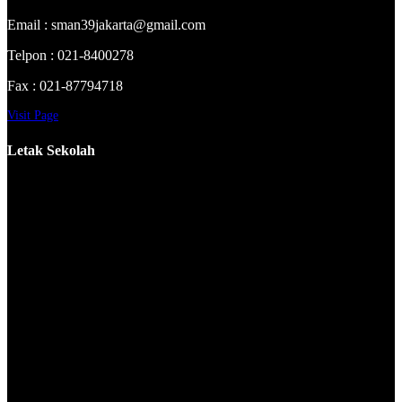
Email : sman39jakarta@gmail.com
Telpon : 021-8400278
Fax : 021-87794718
Visit Page
Letak Sekolah