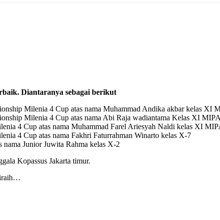
rbaik. Diantaranya sebagai berikut
mpionship Milenia 4 Cup atas nama Muhammad Andika akbar kelas XI 
pionship Milenia 4 Cup atas nama Abi Raja wadiantama Kelas XI MIPA
lenia 4 Cup atas nama Muhammad Farel Ariesyah Naldi kelas XI MIP
enia 4 Cup atas nama Fakhri Faturrahman Winarto kelas X-7
 nama Junior Juwita Rahma kelas X-2
gala Kopassus Jakarta timur.
diraih…