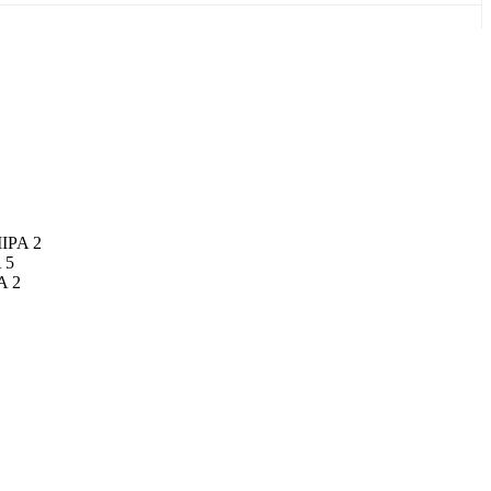
MIPA 2
 5
A 2