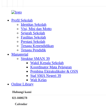
Profil Sekolah
Identitas Sekolah
Visi, Misi dan Motto
Sejarah Sekolah
Fasilitas Sekolah
Prestasi Sekolah
Tenaga Kependidikan
Tenaga Pendidik
Managerial
Struktur SMAN 39
Wakil Kepala Sekolah
Koordinator Mata Pelajaran
Pembina Ektrakulikuler & OSN
Staf SMA Negeri 39
Wali Kelas
Online Library
Hubungi kami
021-8400278
Calendar