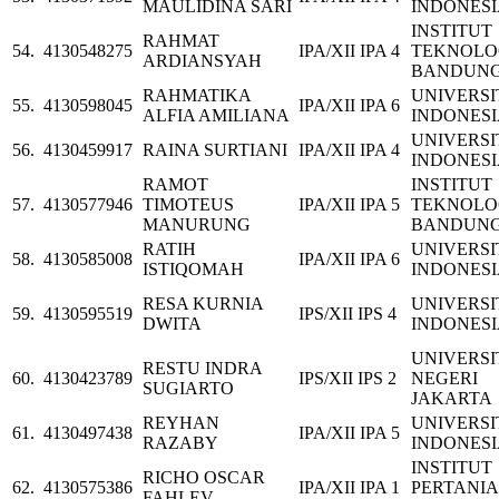
MAULIDINA SARI
INDONES
INSTITUT
RAHMAT
54.
4130548275
IPA/XII IPA 4
TEKNOLO
ARDIANSYAH
BANDUN
RAHMATIKA
UNIVERSI
55.
4130598045
IPA/XII IPA 6
ALFIA AMILIANA
INDONES
UNIVERSI
56.
4130459917
RAINA SURTIANI
IPA/XII IPA 4
INDONES
RAMOT
INSTITUT
57.
4130577946
TIMOTEUS
IPA/XII IPA 5
TEKNOLO
MANURUNG
BANDUN
RATIH
UNIVERSI
58.
4130585008
IPA/XII IPA 6
ISTIQOMAH
INDONES
RESA KURNIA
UNIVERSI
59.
4130595519
IPS/XII IPS 4
DWITA
INDONES
UNIVERSI
RESTU INDRA
60.
4130423789
IPS/XII IPS 2
NEGERI
SUGIARTO
JAKARTA
REYHAN
UNIVERSI
61.
4130497438
IPA/XII IPA 5
RAZABY
INDONES
INSTITUT
RICHO OSCAR
62.
4130575386
IPA/XII IPA 1
PERTANI
FAHLEV