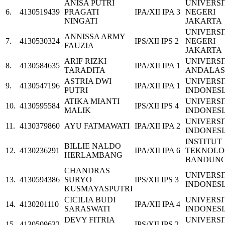
ANISA PUTRI
UNIVERSI
6.
4130519439
PRAGATI
IPA/XII IPA 3
NEGERI
NINGATI
JAKARTA
UNIVERSI
ANNISSA ARMY
7.
4130530324
IPS/XII IPS 2
NEGERI
FAUZIA
JAKARTA
ARIF RIZKI
UNIVERSI
8.
4130584635
IPA/XII IPA 1
TARADITA
ANDALAS
ASTRIA DWI
UNIVERSI
9.
4130547196
IPA/XII IPA 1
PUTRI
INDONES
ATIKA MIANTI
UNIVERSI
10.
4130595584
IPS/XII IPS 4
MALIK
INDONES
UNIVERSI
11.
4130379860
AYU FATMAWATI
IPA/XII IPA 2
INDONES
INSTITUT
BILLIE NALDO
12.
4130236291
IPA/XII IPA 6
TEKNOLO
HERLAMBANG
BANDUN
CHANDRAS
UNIVERSI
13.
4130594386
SURYO
IPS/XII IPS 3
INDONES
KUSMAYASPUTRI
CICILIA BUDI
UNIVERSI
14.
4130201110
IPA/XII IPA 4
SARASWATI
INDONES
DEVY FITRIA
UNIVERSI
15.
4130509632
IPS/XII IPS 2