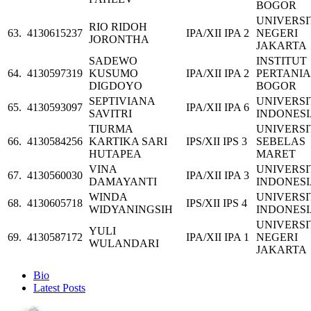
BOGOR
UNIVERSI
RIO RIDOH
63.
4130615237
IPA/XII IPA 2
NEGERI
JORONTHA
JAKARTA
SADEWO
INSTITUT
64.
4130597319
KUSUMO
IPA/XII IPA 2
PERTANI
DIGDOYO
BOGOR
SEPTIVIANA
UNIVERSI
65.
4130593097
IPA/XII IPA 6
SAVITRI
INDONES
TIURMA
UNIVERSI
66.
4130584256
KARTIKA SARI
IPS/XII IPS 3
SEBELAS
HUTAPEA
MARET
VINA
UNIVERSI
67.
4130560030
IPA/XII IPA 3
DAMAYANTI
INDONES
WINDA
UNIVERSI
68.
4130605718
IPS/XII IPS 4
WIDYANINGSIH
INDONES
UNIVERSI
YULI
69.
4130587172
IPA/XII IPA 1
NEGERI
WULANDARI
JAKARTA
The
Bio
following
Latest Posts
two