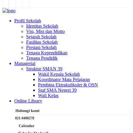
Profil Sekolah
Identitas Sekolah
Visi, Misi dan Motto
Sejarah Sekolah
Fasilitas Sekolah
Prestasi Sekolah
Tenaga Kependidikan
Tenaga Pendidik
Managerial
Struktur SMAN 39
Wakil Kepala Sekolah
Koordinator Mata Pelajaran
Pembina Ektrakulikuler & OSN
Staf SMA Negeri 39
Wali Kelas
Online Library
Hubungi kami
021-8400278
Calendar