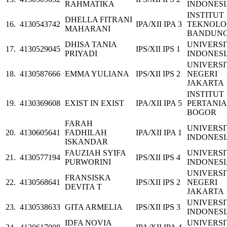
RAHMATIKA
INDONES
INSTITUT
DHELLA FITRANI
16.
4130543742
IPA/XII IPA 3
TEKNOLO
MAHARANI
BANDUN
DHISA TANIA
UNIVERSI
17.
4130529045
IPS/XII IPS 1
PRIYADI
INDONES
UNIVERSI
18.
4130587666
EMMA YULIANA
IPS/XII IPS 2
NEGERI
JAKARTA
INSTITUT
19.
4130369608
EXIST IN EXIST
IPA/XII IPA 5
PERTANI
BOGOR
FARAH
UNIVERSI
20.
4130605641
FADHILAH
IPA/XII IPA 1
INDONES
ISKANDAR
FAUZIAH SYIFA
UNIVERSI
21.
4130577194
IPS/XII IPS 4
PURWORINI
INDONES
UNIVERSI
FRANSISKA
22.
4130568641
IPS/XII IPS 2
NEGERI
DEVITA T
JAKARTA
UNIVERSI
23.
4130538633
GITA ARMELIA
IPS/XII IPS 3
INDONES
IDFA NOVIA
UNIVERSI