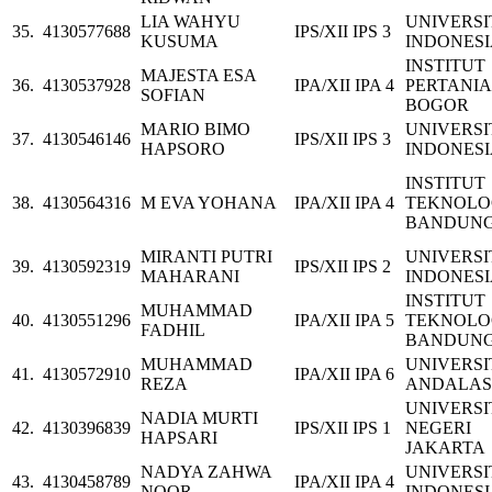
LIA WAHYU
UNIVERSI
35.
4130577688
IPS/XII IPS 3
KUSUMA
INDONES
INSTITUT
MAJESTA ESA
36.
4130537928
IPA/XII IPA 4
PERTANI
SOFIAN
BOGOR
MARIO BIMO
UNIVERSI
37.
4130546146
IPS/XII IPS 3
HAPSORO
INDONES
INSTITUT
38.
4130564316
M EVA YOHANA
IPA/XII IPA 4
TEKNOLO
BANDUN
MIRANTI PUTRI
UNIVERSI
39.
4130592319
IPS/XII IPS 2
MAHARANI
INDONES
INSTITUT
MUHAMMAD
40.
4130551296
IPA/XII IPA 5
TEKNOLO
FADHIL
BANDUN
MUHAMMAD
UNIVERSI
41.
4130572910
IPA/XII IPA 6
REZA
ANDALAS
UNIVERSI
NADIA MURTI
42.
4130396839
IPS/XII IPS 1
NEGERI
HAPSARI
JAKARTA
NADYA ZAHWA
UNIVERSI
43.
4130458789
IPA/XII IPA 4
NOOR
INDONES