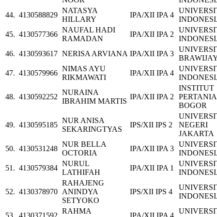
NATASYA
UNIVERSI
44.
4130588829
IPA/XII IPA 4
HILLARY
INDONES
NAUFAL HADI
UNIVERSI
45.
4130577366
IPA/XII IPA 2
RAMADAN
INDONES
UNIVERSI
46.
4130593617
NERISA ARVIANA
IPA/XII IPA 3
BRAWIJA
NIMAS AYU
UNIVERSI
47.
4130579966
IPA/XII IPA 4
RIKMAWATI
INDONES
INSTITUT
NURAINA
48.
4130592252
IPA/XII IPA 2
PERTANI
IBRAHIM MARTIS
BOGOR
UNIVERSI
NUR ANISA
49.
4130595185
IPS/XII IPS 2
NEGERI
SEKARINGTYAS
JAKARTA
NUR BELLA
UNIVERSI
50.
4130531248
IPA/XII IPA 3
OCTORIA
INDONES
NURUL
UNIVERSI
51.
4130579384
IPA/XII IPA 1
LATHIFAH
INDONES
RAHAJENG
UNIVERSI
52.
4130378970
ANINDYA
IPS/XII IPS 4
INDONES
SETYOKO
RAHMA
UNIVERSI
53.
4130371592
IPA/XII IPA 4