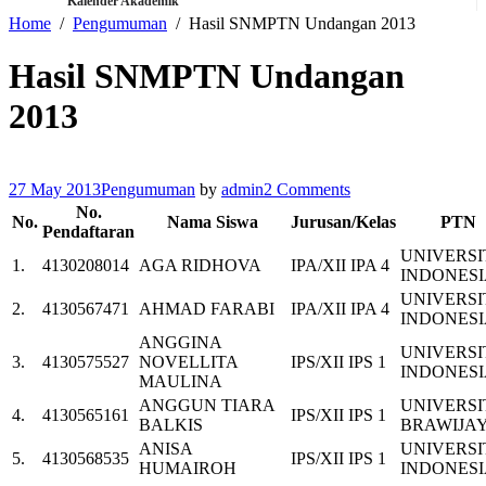
Kalender Akademik
Home
Pengumuman
Hasil SNMPTN Undangan 2013
Hasil SNMPTN Undangan
2013
27 May 2013
Pengumuman
by
admin
2 Comments
No.
No.
Nama Siswa
Jurusan/Kelas
PTN
Pendaftaran
UNIVERSI
1.
4130208014
AGA RIDHOVA
IPA/XII IPA 4
INDONES
UNIVERSI
2.
4130567471
AHMAD FARABI
IPA/XII IPA 4
INDONES
ANGGINA
UNIVERSI
3.
4130575527
NOVELLITA
IPS/XII IPS 1
INDONES
MAULINA
ANGGUN TIARA
UNIVERSI
4.
4130565161
IPS/XII IPS 1
BALKIS
BRAWIJA
ANISA
UNIVERSI
5.
4130568535
IPS/XII IPS 1
HUMAIROH
INDONES