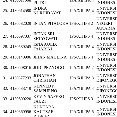
24.
4130617008
IPA/XII IPA 4
PUTRI
INDONES
INDRA
UNIVERSI
25.
4130614580
IPA/XII IPA 4
NURHIDAYAT
INDONES
UNIVERSI
26.
4130582029
INTAN PITALOKA
IPS/XII IPS 2
NEGERI
JAKARTA
INTAN SRI
UNIVERSI
27.
4130597337
IPS/XII IPS 4
SETYOWATI
INDONES
ISNA AULIA
UNIVERSI
28.
4130589245
IPA/XII IPA 4
FAJARINI
INDONES
UNIVERSI
29.
4130140906
JIHAN MAULINA
IPS/XII IPS 4
INDONES
UNIVERSI
30.
4130608016
JODI PRAYOGO
IPA/XII IPA 2
INDONES
JONATHAN
UNIVERSI
31.
4130377233
IPA/XII IPA 3
CHRISTIAN
DIPONEG
KENNEDY
UNIVERSI
32.
4130533719
IPA/XII IPA 4
SAMPURNO
DIPONEG
KEVIN SAFERO
UNIVERSI
33.
4130600220
IPS/XII IPS 3
FAUZI
INDONES
KUNTARA
UNIVERSI
34.
4130369956
KAUTSAR
IPA/XII IPA 5
INDONES
RIDWAN