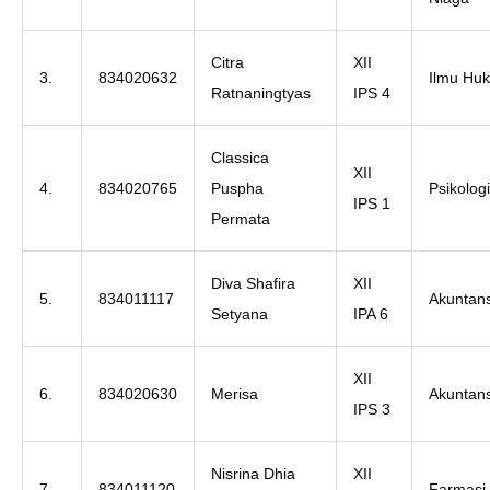
Citra
XII
3.
834020632
Ilmu Hu
Ratnaningtyas
IPS 4
Classica
XII
4.
834020765
Puspha
Psikologi
IPS 1
Permata
Diva Shafira
XII
5.
834011117
Akuntans
Setyana
IPA 6
XII
6.
834020630
Merisa
Akuntans
IPS 3
Nisrina Dhia
XII
7.
834011120
Farmasi