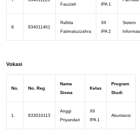
Fauziah
IPA 1
Rafida
XII
Sistem
8.
834011461
Fatimatuzzahra
IPA 2
Informas
Vokasi
Nama
Program
No.
No. Reg
Kelas
Siswa
Studi
Anggi
XII
1.
833010113
Akuntansi
Priyandari
IPA 1