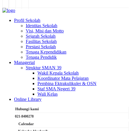
Profil Sekolah
Identitas Sekolah
Visi, Misi dan Motto
Sejarah Sekolah
Fasilitas Sekolah
Prestasi Sekolah
Tenaga Kependidikan
Tenaga Pendidik
Managerial
Struktur SMAN 39
Wakil Kepala Sekolah
Koordinator Mata Pelajaran
Pembina Ektrakulikuler & OSN
Staf SMA Negeri 39
Wali Kelas
Online Library
Hubungi kami
021-8400278
Calendar