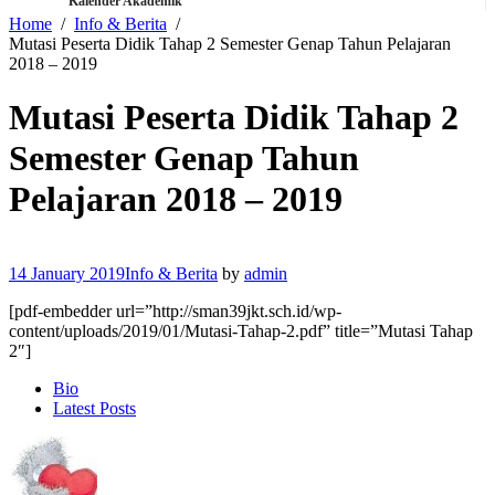
Kalender Akademik
Home
Info & Berita
Mutasi Peserta Didik Tahap 2 Semester Genap Tahun Pelajaran
2018 – 2019
Mutasi Peserta Didik Tahap 2
Semester Genap Tahun
Pelajaran 2018 – 2019
14 January 2019
Info & Berita
by
admin
[pdf-embedder url=”http://sman39jkt.sch.id/wp-
content/uploads/2019/01/Mutasi-Tahap-2.pdf” title=”Mutasi Tahap
2″]
The
Bio
following
Latest Posts
two
tabs
change
content