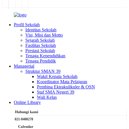
Profil Sekolah
Identitas Sekolah
Visi, Misi dan Motto
Sejarah Sekolah
Fasilitas Sekolah
Prestasi Sekolah
Tenaga Kependidikan
Tenaga Pendidik
Managerial
Struktur SMAN 39
Wakil Kepala Sekolah
Koordinator Mata Pelajaran
Pembina Ektrakulikuler & OSN
Staf SMA Negeri 39
Wali Kelas
Online Library
Hubungi kami
021-8400278
Calendar