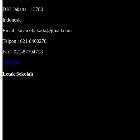
DKI Jakarta - 13780
Indonesia
Email : sman39jakarta@gmail.com
Telpon : 021-8400278
Fax : 021-87794718
Visit Page
Letak Sekolah