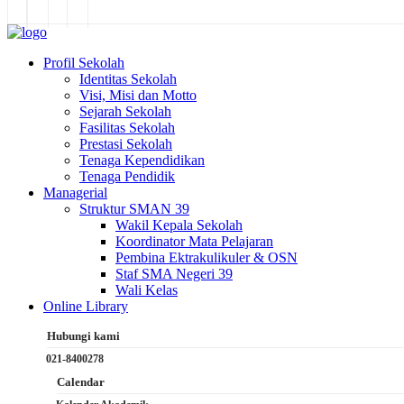
Profil Sekolah
Identitas Sekolah
Visi, Misi dan Motto
Sejarah Sekolah
Fasilitas Sekolah
Prestasi Sekolah
Tenaga Kependidikan
Tenaga Pendidik
Managerial
Struktur SMAN 39
Wakil Kepala Sekolah
Koordinator Mata Pelajaran
Pembina Ektrakulikuler & OSN
Staf SMA Negeri 39
Wali Kelas
Online Library
Hubungi kami
021-8400278
Calendar