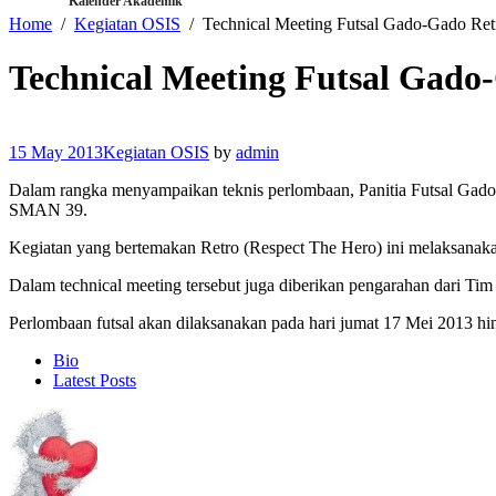
Kalender Akademik
Home
Kegiatan OSIS
Technical Meeting Futsal Gado-Gado Ret
Technical Meeting Futsal Gado
15 May 2013
Kegiatan OSIS
by
admin
Dalam rangka menyampaikan teknis perlombaan, Panitia Futsal Gado
SMAN 39.
Kegiatan yang bertemakan Retro (Respect The Hero) ini melaksanakan
Dalam technical meeting tersebut juga diberikan pengarahan dari Tim w
Perlombaan futsal akan dilaksanakan pada hari jumat 17 Mei 2013 
The
Bio
following
Latest Posts
two
tabs
change
content
below.