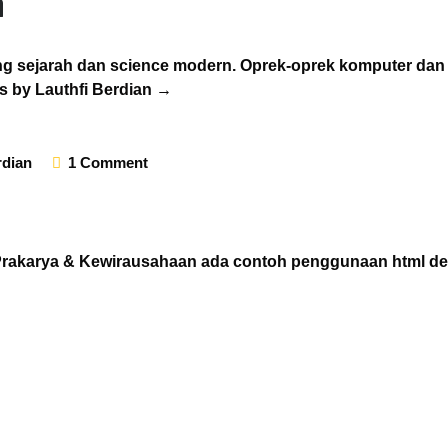
n
ng sejarah dan science modern. Oprek-oprek komputer dan
ts by Lauthfi Berdian
→
rdian
1 Comment
n Prakarya & Kewirausahaan ada contoh penggunaan html d