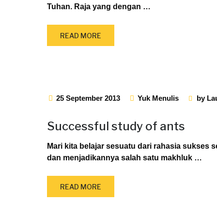
Tuhan. Raja yang dengan
…
READ MORE
25 September 2013
Yuk Menulis
by
La
Successful study of ants
Mari kita belajar sesuatu dari rahasia suks
dan menjadikannya salah satu makhluk
…
READ MORE