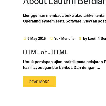
About Lauthfi Berdia
Menggemari membaca buku atau artikel tenta
Operating system serta Software.
View all pos
8 May 2015
Yuk Menulis
by
Lauthfi Be
HTML oh.. HTML
Untuk persiapan ujian praktik mata pelajara
hasil layout gambar berikut. Dan dengan
…
READ MORE