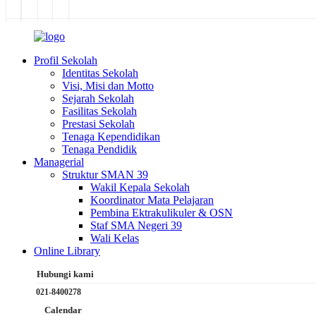
Profil Sekolah
Identitas Sekolah
Visi, Misi dan Motto
Sejarah Sekolah
Fasilitas Sekolah
Prestasi Sekolah
Tenaga Kependidikan
Tenaga Pendidik
Managerial
Struktur SMAN 39
Wakil Kepala Sekolah
Koordinator Mata Pelajaran
Pembina Ektrakulikuler & OSN
Staf SMA Negeri 39
Wali Kelas
Online Library
Hubungi kami
021-8400278
Calendar