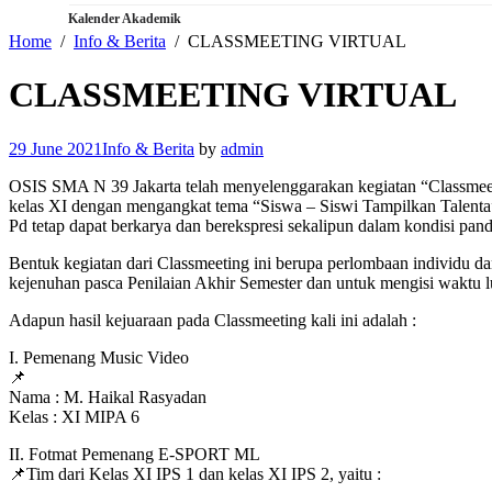
Kalender Akademik
Home
Info & Berita
CLASSMEETING VIRTUAL
CLASSMEETING VIRTUAL
29 June 2021
Info & Berita
by
admin
OSIS SMA N 39 Jakarta telah menyelenggarakan kegiatan “Classmeeting
kelas XI dengan mengangkat tema “Siswa – Siswi Tampilkan Talenta”
Pd tetap dapat berkarya dan berekspresi sekalipun dalam kondisi pan
Bentuk kegiatan dari Classmeeting ini berupa perlombaan individu d
kejenuhan pasca Penilaian Akhir Semester dan untuk mengisi waktu l
Adapun hasil kejuaraan pada Classmeeting kali ini adalah :
I. Pemenang Music Video
📌
Nama : M. Haikal Rasyadan
Kelas : XI MIPA 6
II. Fotmat Pemenang E-SPORT ML
📌Tim dari Kelas XI IPS 1 dan kelas XI IPS 2, yaitu :