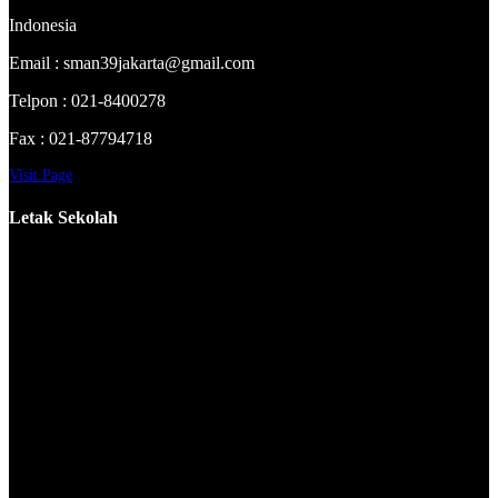
Indonesia
Email : sman39jakarta@gmail.com
Telpon : 021-8400278
Fax : 021-87794718
Visit Page
Letak Sekolah