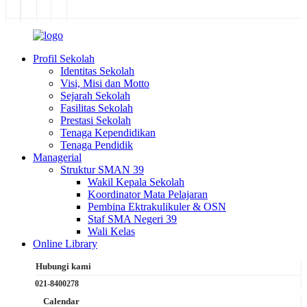
Profil Sekolah
Identitas Sekolah
Visi, Misi dan Motto
Sejarah Sekolah
Fasilitas Sekolah
Prestasi Sekolah
Tenaga Kependidikan
Tenaga Pendidik
Managerial
Struktur SMAN 39
Wakil Kepala Sekolah
Koordinator Mata Pelajaran
Pembina Ektrakulikuler & OSN
Staf SMA Negeri 39
Wali Kelas
Online Library
Hubungi kami
021-8400278
Calendar